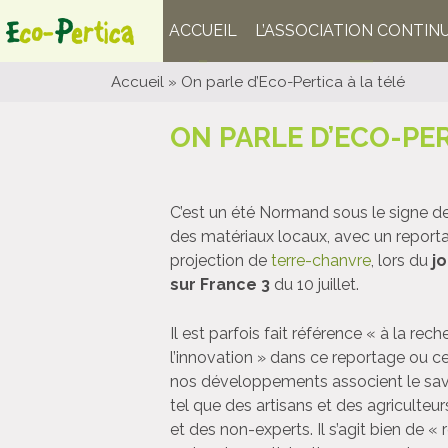
ACCUEIL
L’ASSOCIATION CONTIN
Accueil
»
On parle d’Eco-Pertica à la télé
ON PARLE D’ECO-PER
C’est un été Normand sous le signe de
des matériaux locaux, avec un reporta
projection de
terre-chanvre
, lors du
j
sur France 3
du 10 juillet.
Il est parfois fait référence « à la rec
l’innovation » dans ce reportage ou ces
nos développements associent le savoir
tel que des artisans et des agriculteur
et des non-experts. Il s’agit bien de «