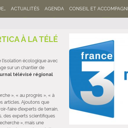
UE…
ACTUALITÉS
AGENDA
CONSEIL ET ACCOMPAG
TICA À LA TÉLÉ
 l’isolation écologique avec
ge sur un chantier de
ournal télévisé régional
herche », « au progrès », « à
 articles. A
joutons que
-faire d’experts de terrain,
s, des experts scientifiques
 recherche », mais une