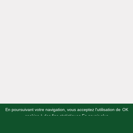
Plus d’informations sur notre vision de l’éco-
construction.
En poursuivant votre navigation, vous acceptez l'utilisation de
OK
cookies à des fins statistiques
En savoir plus