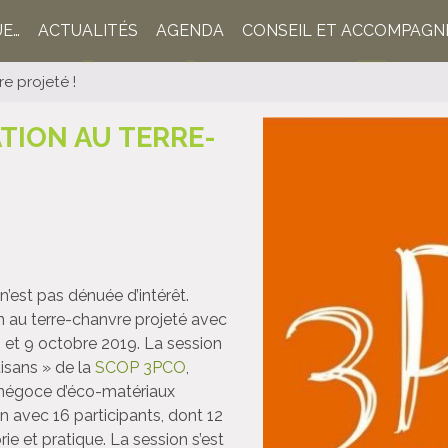
UE…
ACTUALITÉS
AGENDA
CONSEIL ET ACCOMPAG
e projeté !
TION AU TERRE-
 n’est pas dénuée d’intérêt.
 au terre-chanvre projeté avec
8 et 9 octobre 2019. La session
isans » de la
SCOP 3PCO
,
 négoce d’éco-matériaux
n avec 16 participants, dont 12
e et pratique. La session s’est