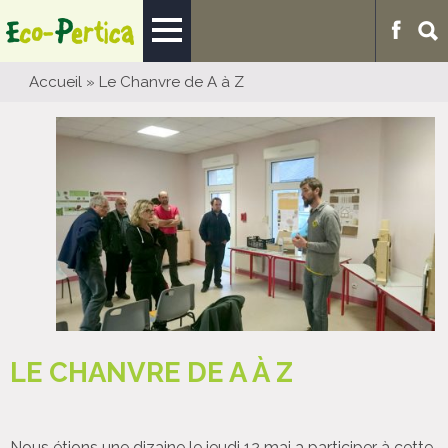
Accueil
»
Le Chanvre de A à Z
LE CHANVRE DE A À Z
Nous étions une dizaine le jeudi 12 mai a participer à cette