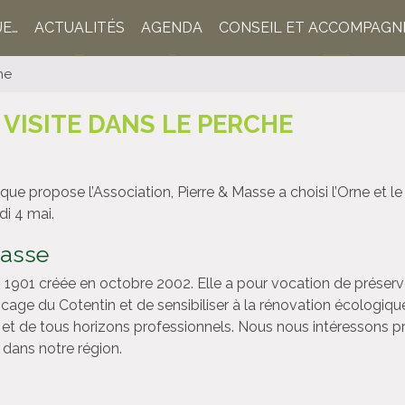
UE…
ACTUALITÉS
AGENDA
CONSEIL ET ACCOMPAG
he
 VISITE DANS LE PERCHE
ue propose l’Association, Pierre & Masse a choisi l’Orne et l
di 4 mai.
Masse
i 1901 créée en octobre 2002. Elle a pour vocation de préserv
bocage du Cotentin et de sensibiliser à la rénovation écologiq
et de tous horizons professionnels. Nous nous intéressons pri
e dans notre région.