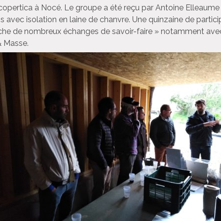
Ecopertica à Nocé. Le groupe a été reçu par Antoine Elleaume 
 avec isolation en laine de chanvre. Une quinzaine de participa
 riche de nombreux échanges de savoir-faire » notamment avec 
 & Masse.