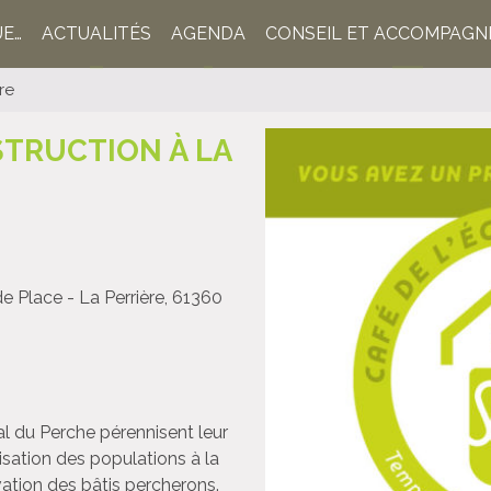
UE…
ACTUALITÉS
AGENDA
CONSEIL ET ACCOMPAG
re
STRUCTION À LA
de Place - La Perrière, 61360
al du Perche pérennisent leur
lisation des populations à la
ation des bâtis percherons.