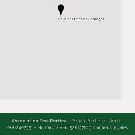
Salle des fêtes de Gémages
Association Eco-Pertica
– 61340 Perche-en-Nocé –
0662407351 – Numéro SIREN 521637819 m
entions légales